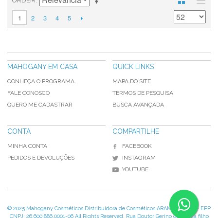
ORDEM
2
3
4
5
1
MAHOGANY EM CASA
QUICK LINKS
CONHEÇA O PROGRAMA
MAPA DO SITE
FALE CONOSCO
TERMOS DE PESQUISA
QUERO ME CADASTRAR
BUSCA AVANÇADA
CONTA
COMPARTILHE
MINHA CONTA
FACEBOOK
PEDIDOS E DEVOLUÇÕES
INSTAGRAM
YOUTUBE
© 2025 Mahogany Cosméticos Distribuidora de Cosméticos ARAMIS EIRELI – EPP
CNPJ: 26.600.886.0001-06 All Rights Reserved. Rua Doutor Gerino de Souza filho